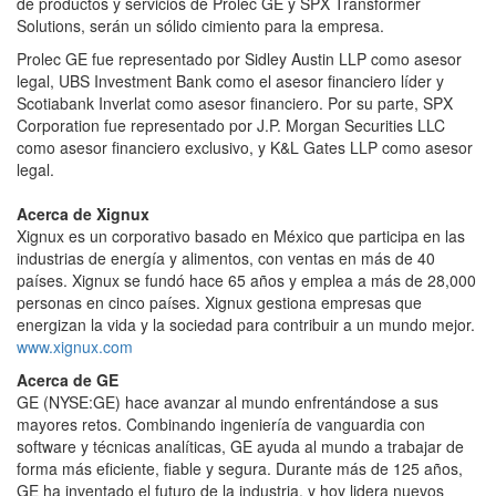
de productos y servicios de Prolec GE y SPX Transformer
Solutions, serán un sólido cimiento para la empresa.
Prolec GE fue representado por Sidley Austin LLP como asesor
legal, UBS Investment Bank como el asesor financiero líder y
Scotiabank Inverlat como asesor financiero. Por su parte, SPX
Corporation fue representado por J.P. Morgan Securities LLC
como asesor financiero exclusivo, y K&L Gates LLP como asesor
legal.
Acerca de Xignux
Xignux es un corporativo basado en México que participa en las
industrias de energía y alimentos, con ventas en más de 40
países. Xignux se fundó hace 65 años y emplea a más de 28,000
personas en cinco países. Xignux gestiona empresas que
energizan la vida y la sociedad para contribuir a un mundo mejor.
www.xignux.com
Acerca de GE
GE (NYSE:GE) hace avanzar al mundo enfrentándose a sus
mayores retos. Combinando ingeniería de vanguardia con
software y técnicas analíticas, GE ayuda al mundo a trabajar de
forma más eficiente, fiable y segura. Durante más de 125 años,
GE ha inventado el futuro de la industria, y hoy lidera nuevos